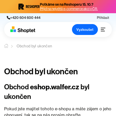
Potkáme se na Reshoperu 15. 10.?
Přijď na největší e-commerce akci v ČR.
+420 604 600 444
Přihlásit
Vyzkoušet
Obchod byl ukončen
Obchod byl ukončen
Obchod
eshop.walfer.cz
byl
ukončen
Pokud jste majitel tohoto e-shopu a máte zájem o jeho
obnovení, tak se na nás prosím obraťte.