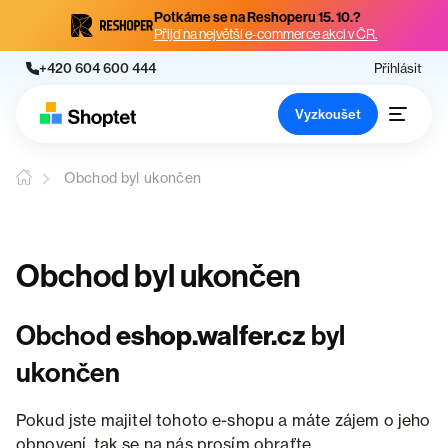
Potkáme se na Reshoperu 15. 10.?
Přijď na největší e-commerce akci v ČR.
+420 604 600 444
Přihlásit
Vyzkoušet
Obchod byl ukončen
Obchod byl ukončen
Obchod
eshop.walfer.cz
byl
ukončen
Pokud jste majitel tohoto e-shopu a máte zájem o jeho
obnovení, tak se na nás prosím obraťte.